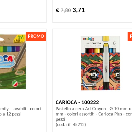
€
3,71
7,80
PROMO
CARIOCA - 100222
ily - lavabili - colori
Pastello a cera Art Crayon - Ø 10 mm x
tola 12 pezzi
mm - colori assortiti - Carioca Plus - con
pezzi
(cod. rif. 45212)