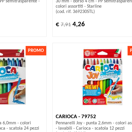
PP semitrasparente -
30 mm - dorso 4 cm - PP semitrasparen
colori assortiti - Starline
(cod. rif. 369230STL)
€
4,26
7,91
PROMO
CARIOCA - 79752
a 6,0mm - colori
Pennarelli Joy - punta 2,6mm - colori ass
ioca - scatola 24 pezzi
- lavabili - Carioca - scatola 12 pezzi