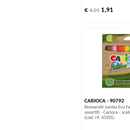
€
1,91
4,01
CARIOCA - 90792
Pennarelli Jumbo Eco Fam
assortiti - Carioca - sca
(cod. rif. 43101)