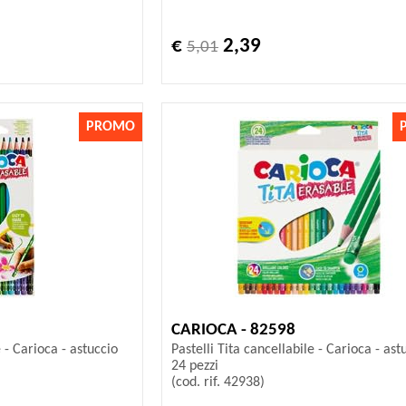
€
2,39
5,01
PROMO
CARIOCA - 82598
e - Carioca - astuccio
Pastelli Tita cancellabile - Carioca - ast
24 pezzi
(cod. rif. 42938)