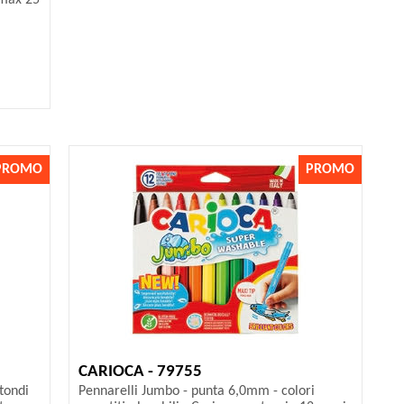
 max 25
PROMO
PROMO
CARIOCA - 79755
 tondi
Pennarelli Jumbo - punta 6,0mm - colori