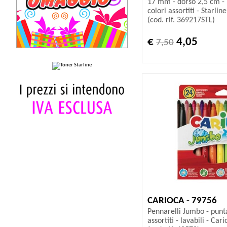
17 mm - dorso 2,5 cm - 
colori assortiti - Starline
(cod. rif. 369217STL)
€
4,05
7,50
CARIOCA - 79756
Pennarelli Jumbo - punt
assortiti - lavabili - Car