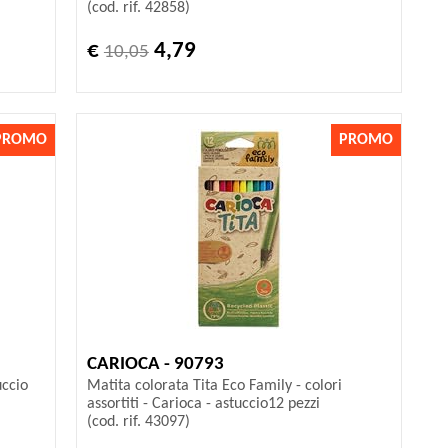
(cod. rif. 42858)
€
4,79
10,05
PROMO
PROMO
CARIOCA - 90793
uccio
Matita colorata Tita Eco Family - colori
assortiti - Carioca - astuccio12 pezzi
(cod. rif. 43097)