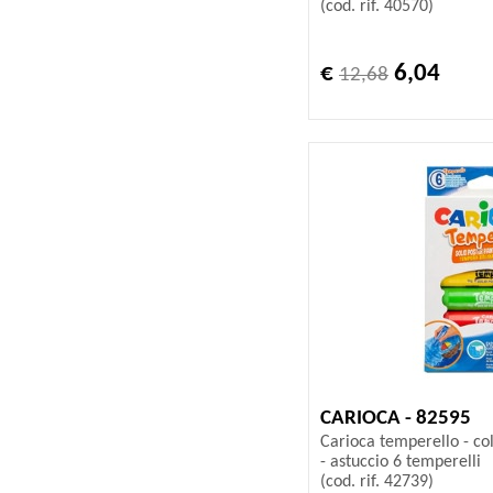
(cod. rif. 40570)
€
6,04
12,68
CARIOCA - 82595
Carioca temperello - colo
- astuccio 6 temperelli
(cod. rif. 42739)