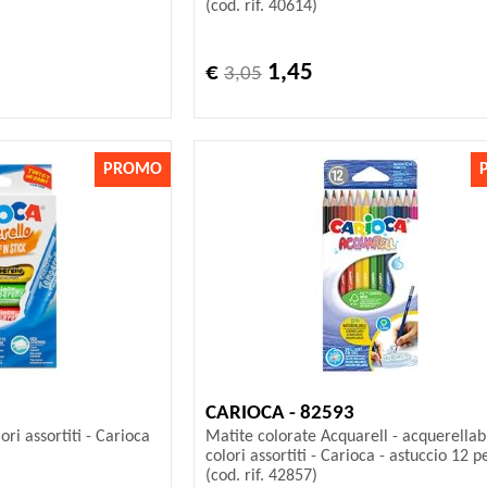
(cod. rif. 40614)
€
1,45
3,05
PROMO
CARIOCA - 82593
ri assortiti - Carioca
Matite colorate Acquarell - acquerellabi
colori assortiti - Carioca - astuccio 12 p
(cod. rif. 42857)