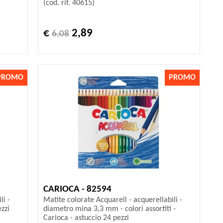
(cod. rif. 40615)
€
2,89
6,08
PROMO
PROMO
CARIOCA - 82594
li -
Matite colorate Acquarell - acquerellabili -
ezzi
diametro mina 3,3 mm - colori assortiti -
Carioca - astuccio 24 pezzi