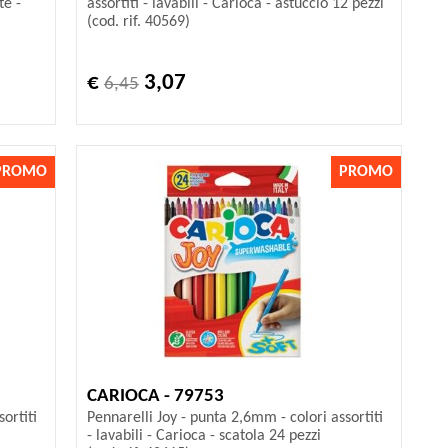
te -
assortiti - lavabili - Carioca - astuccio 12 pezzi
(cod. rif. 40569)
€
3,07
6,45
PROMO
PROMO
CARIOCA - 79753
ortiti
Pennarelli Joy - punta 2,6mm - colori assortiti
- lavabili - Carioca - scatola 24 pezzi