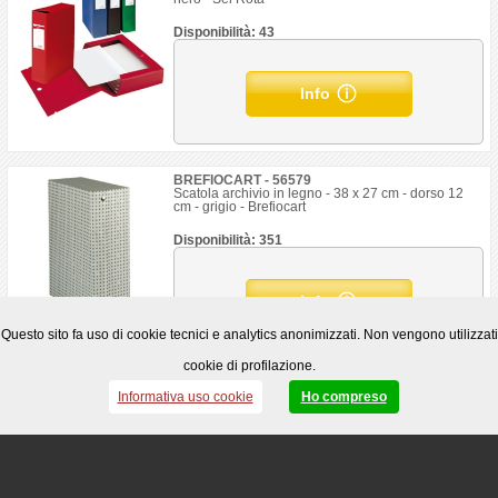
Disponibilità: 43
Info
BREFIOCART - 56579
Scatola archivio in legno - 38 x 27 cm - dorso 12
cm - grigio - Brefiocart
Disponibilità: 351
Info
Questo sito fa uso di cookie tecnici e analytics anonimizzati. Non vengono utilizzati
cookie di profilazione.
STARLINE - STL5011
Informativa uso cookie
Ho compreso
Scatola progetto - dorso 8 cm - giallo - Starline
Disponibilità: 1.055
Info