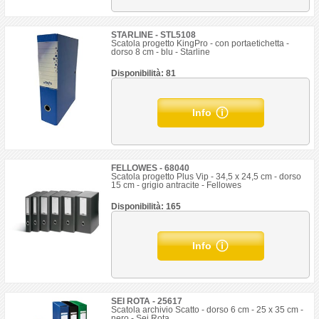
STARLINE - STL5108
Scatola progetto KingPro - con portaetichetta -
dorso 8 cm - blu - Starline
Disponibilità: 81
Info
FELLOWES - 68040
Scatola progetto Plus Vip - 34,5 x 24,5 cm - dorso
15 cm - grigio antracite - Fellowes
Disponibilità: 165
Info
SEI ROTA - 25617
Scatola archivio Scatto - dorso 6 cm - 25 x 35 cm -
nero - Sei Rota