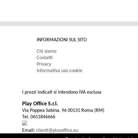
INFORMAZIONI SUL SITO
Chi siamo
Contatti
Privacy
Informativa uso cookie
I prezzi indicati si intendono IVA esclusa
Play Office S.r.l.
Via Poppea Sabina, 96 00131 Roma (RM)
Tel. 0651846666
Email:
clienti@playoffice.eu
P.I. / C.F. 08786301005 CCIAA ROMA REA N. 1119584 Cap. S