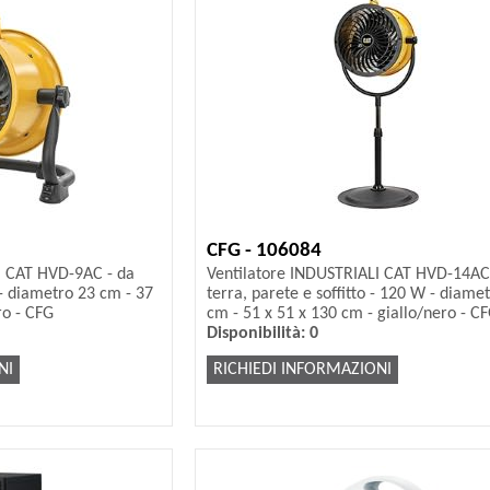
CFG - 106084
I CAT HVD-9AC - da
Ventilatore INDUSTRIALI CAT HVD-14AC
 - diametro 23 cm - 37
terra, parete e soffitto - 120 W - diame
ro - CFG
cm - 51 x 51 x 130 cm - giallo/nero - C
Disponibilità: 0
NI
RICHIEDI INFORMAZIONI