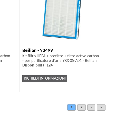
Beilian - 90499
 carbon
Kit filtro HEPA + prefiltro + filtro active carbon
an
- per purificatore d'aria YKX-35-A01 - Beilian
Disponibilità: 124
RICHIEDI INFORMAZIONI
1
2
›
»