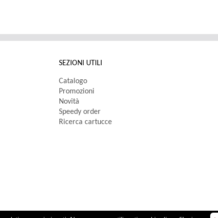
SEZIONI UTILI
Catalogo
Promozioni
Novità
Speedy order
Ricerca cartucce
oc. € 10.000,00 i.v.