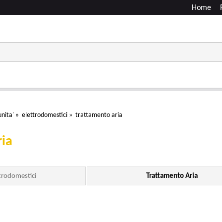
Home
nita'
»
elettrodomestici
»
trattamento aria
ria
ttrodomestici
Trattamento Aria