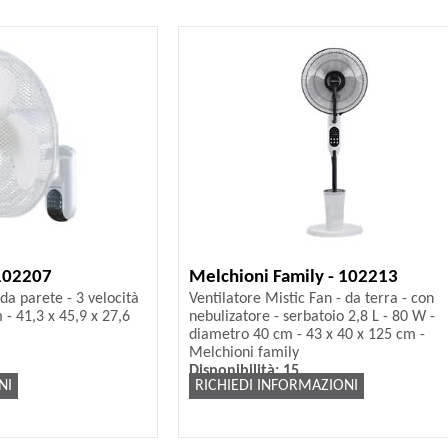
 102207
Melchioni Family - 102213
da parete - 3 velocità
Ventilatore Mistic Fan - da terra - con
- 41,3 x 45,9 x 27,6
nebulizatore - serbatoio 2,8 L - 80 W -
diametro 40 cm - 43 x 40 x 125 cm -
Melchioni family
Disponibilità: 15
NI
RICHIEDI INFORMAZIONI