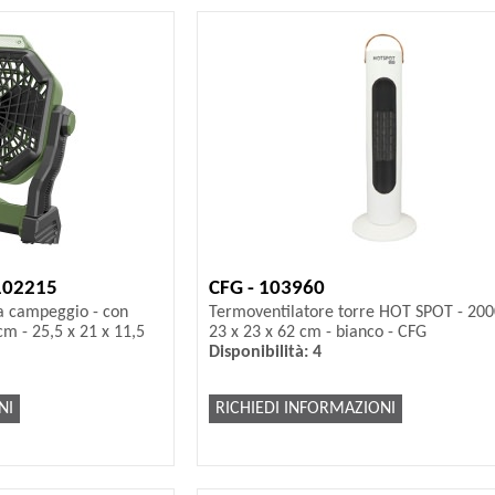
 102215
CFG - 103960
da campeggio - con
Termoventilatore torre HOT SPOT - 200
cm - 25,5 x 21 x 11,5
23 x 23 x 62 cm - bianco - CFG
Disponibilità: 4
NI
RICHIEDI INFORMAZIONI