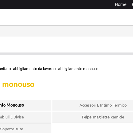
Home
nita'
»
abbigliamento da lavoro
»
abbigliamento monouso
o monouso
ento Monouso
Accessori E Intimo Termico
biuli E Divise
Felpe-magliette-camicie
alopette-tute