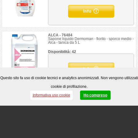
Info
ALCA - 76484
Sapone liquido Dermoman - fiorito - sporco medio -
Alca - tanica da 5 L
Disponibilità: 42
Info
Questo sito fa uso di cookie tecnici e analytics anonimizzati. Non vengono utilizzati
cookie di profilazione.
FARMACOTONE - 97049
Informativa uso cookie
Ho compreso
Crema mani Silver Asset - idratante e igienizzante -
75 ml - Farmacotone
Disponibilità: 75
Info