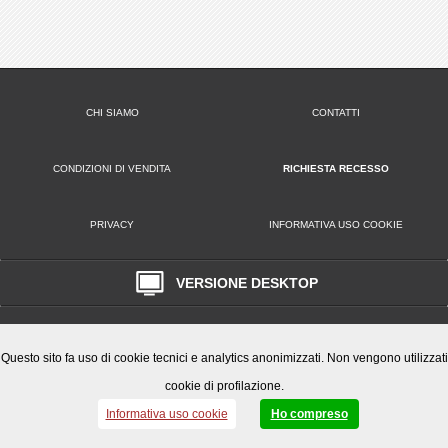
CHI SIAMO
CONTATTI
CONDIZIONI DI VENDITA
RICHIESTA RECESSO
PRIVACY
INFORMATIVA USO COOKIE
VERSIONE DESKTOP
Play Office S.r.l. • Via Poppea Sabina, 96 00131 Roma (RM) • Tel. 0651846666
Email: clienti@playoffice.eu
P.I. / C.F. 08786301005 CCIAA ROMA REA N. 1119584 Cap. Soc. € 10.000,
Questo sito fa uso di cookie tecnici e analytics anonimizzati. Non vengono utilizzati
cookie di profilazione.
Informativa uso cookie
Ho compreso