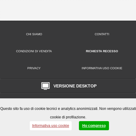
CHI SIAMO
CONTATTI
CONDIZIONI DI VENDITA
RICHIESTA RECESSO
PRIVACY
INFORMATIVA USO COOKIE
VERSIONE DESKTOP
Play Office S.r.l. • Via Poppea Sabina, 96 00131 Roma (RM) • Tel. 0651846666
Email: clienti@playoffice.eu
P.I. / C.F. 08786301005 CCIAA ROMA REA N. 1119584 Cap. Soc. € 10.000,
Questo sito fa uso di cookie tecnici e analytics anonimizzati. Non vengono utilizzati
cookie di profilazione.
Informativa uso cookie
Ho compreso