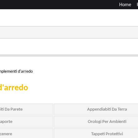
Home
plementi d'arredo
d'arredo
ti Da Parete
Appendiabiti Da Terra
aporte
Orologi Per Ambienti
cenere
Tappeti Protettivi