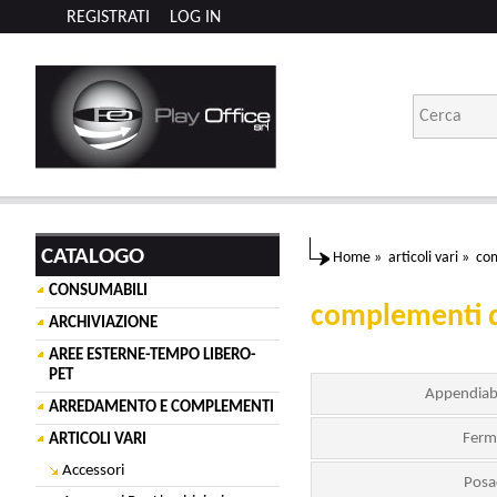
REGISTRATI
LOG IN
CATALOGO
Home
»
articoli vari
»
com
CONSUMABILI
complementi 
ARCHIVIAZIONE
AREE ESTERNE-TEMPO LIBERO-
PET
Appendiabi
ARREDAMENTO E COMPLEMENTI
Ferm
ARTICOLI VARI
Accessori
Posa