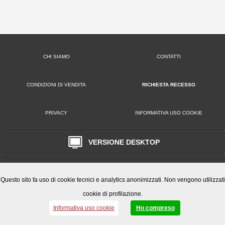
CHI SIAMO
CONTATTI
CONDIZIONI DI VENDITA
RICHIESTA RECESSO
PRIVACY
INFORMATIVA USO COOKIE
VERSIONE DESKTOP
Play Office S.r.l. • Via Poppea Sabina, 96 00131 Roma (RM) • Tel. 0651846666
Email: clienti@playoffice.eu
P.I. / C.F. 08786301005 CCIAA ROMA REA N. 1119584 Cap. Soc. € 10.000,
Questo sito fa uso di cookie tecnici e analytics anonimizzati. Non vengono utilizzati
cookie di profilazione.
Informativa uso cookie
Ho compreso