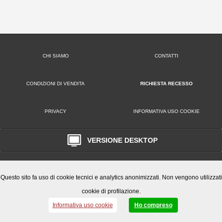
CHI SIAMO
CONTATTI
CONDIZIONI DI VENDITA
RICHIESTA RECESSO
PRIVACY
INFORMATIVA USO COOKIE
VERSIONE DESKTOP
Play Office S.r.l. • Via Poppea Sabina, 96 00131 Roma (RM) • Tel. 0651846666
Email: clienti@playoffice.eu
P.I. / C.F. 08786301005 CCIAA ROMA REA N. 1119584 Cap. Soc. € 10.000,
Questo sito fa uso di cookie tecnici e analytics anonimizzati. Non vengono utilizzati
cookie di profilazione.
Informativa uso cookie
Ho compreso