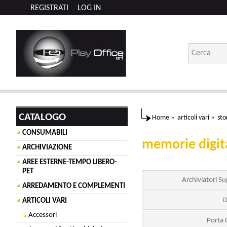
REGISTRATI
LOG IN
CATALOGO
Home
»
articoli vari
»
sto
CONSUMABILI
memorie digita
ARCHIVIAZIONE
AREE ESTERNE-TEMPO LIBERO-
PET
Archiviatori S
ARREDAMENTO E COMPLEMENTI
D
ARTICOLI VARI
Accessori
Porta 