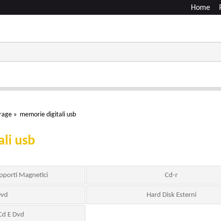
Home
rage
»
memorie digitali usb
li usb
upporti Magnetici
Cd-r
vd
Hard Disk Esterni
Cd E Dvd