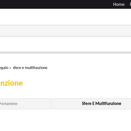
Home
egalo
»
sfere e multifunzione
unzione
 Portamine
Sfere E Multifunzione