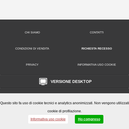
CHI SIAMO
CONTATTI
CONDIZIONI DI VENDITA
RICHIESTA RECESSO
PRIVACY
INFORMATIVA USO COOKIE
VERSIONE DESKTOP
Play Office S.r.l. • Via Poppea Sabina, 96 00131 Roma (RM) • Tel. 0651846666
Email: clienti@playoffice.eu
P.I. / C.F. 08786301005 CCIAA ROMA REA N. 1119584 Cap. Soc. € 10.000,
Questo sito fa uso di cookie tecnici e analytics anonimizzati. Non vengono utilizzati
cookie di profilazione.
Informativa uso cookie
Ho compreso