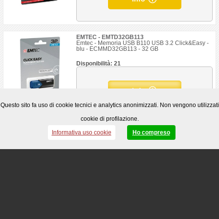
EMTEC - EMTD32GB113
Emtec - Memoria USB B110 USB 3.2 Click&Easy -
blu - ECMMD32GB113 - 32 GB
Disponibilità: 21
Info
Questo sito fa uso di cookie tecnici e analytics anonimizzati. Non vengono utilizzati
cookie di profilazione.
EMTEC - EMTD32GB123
Informativa uso cookie
Ho compreso
Emtec - Memoria USB B120 Click&Secure -
ECMMD32GB123 - 32GB
Disponibilità: 7
Info