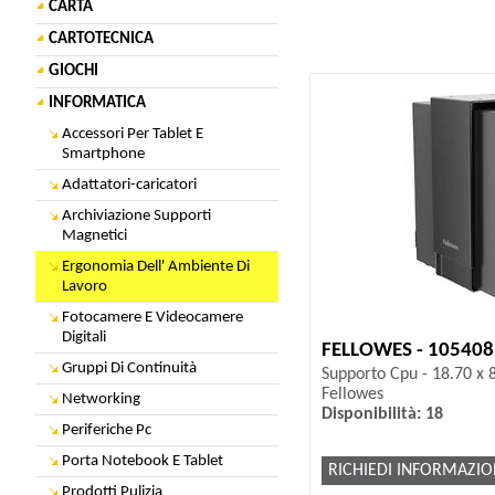
CARTA
CARTOTECNICA
GIOCHI
INFORMATICA
Accessori Per Tablet E
Smartphone
Adattatori-caricatori
Archiviazione Supporti
Magnetici
Ergonomia Dell' Ambiente Di
Lavoro
Fotocamere E Videocamere
Digitali
FELLOWES - 105408
Gruppi Di Continuità
Supporto Cpu - 18.70 x 8
Fellowes
Networking
Disponibilità: 18
Periferiche Pc
Porta Notebook E Tablet
RICHIEDI INFORMAZIO
Prodotti Pulizia