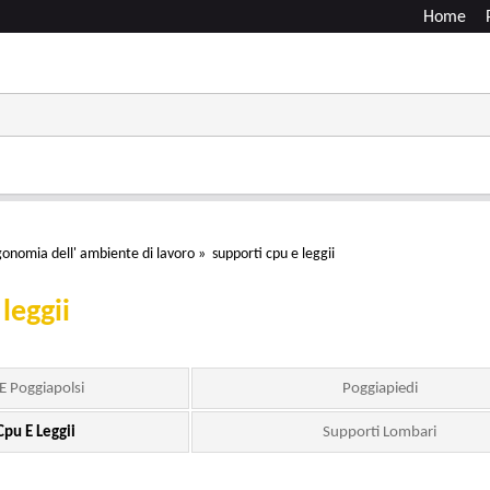
Home
gonomia dell' ambiente di lavoro
»
supporti cpu e leggii
leggii
 Poggiapolsi
Poggiapiedi
Cpu E Leggii
Supporti Lombari