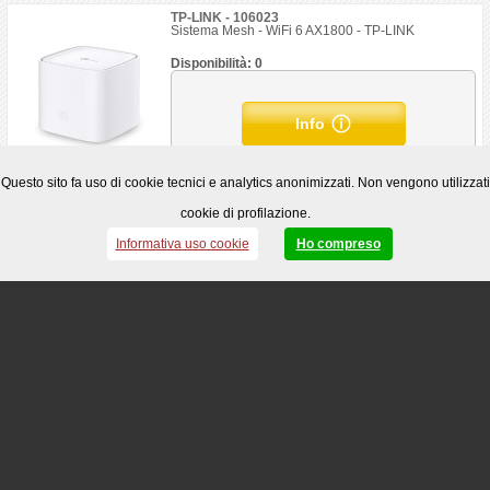
TP-LINK - 106023
Sistema Mesh - WiFi 6 AX1800 - TP-LINK
Disponibilità: 0
Info
Questo sito fa uso di cookie tecnici e analytics anonimizzati. Non vengono utilizzati
TP-LINK - 106024
cookie di profilazione.
Router F (FTTH* | FTTB | Ethernet) - Wi-Fi 6
AX1500 - TP-LINK
Informativa uso cookie
Ho compreso
Disponibilità: 0
Info
TP-LINK - 106025
Range Extender - Wi-Fi 300Mbps - TP-LINK
Disponibilità: 0