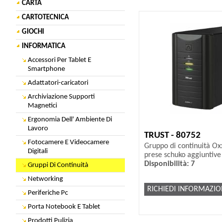
CARTA
CARTOTECNICA
GIOCHI
INFORMATICA
Accessori Per Tablet E
Smartphone
Adattatori-caricatori
Archiviazione Supporti
Magnetici
Ergonomia Dell' Ambiente Di
Lavoro
TRUST - 80752
Fotocamere E Videocamere
Gruppo di continuità O
Digitali
prese schuko aggiuntive 
Disponibilità: 7
Gruppi Di Continuità
Networking
RICHIEDI INFORMAZIO
Periferiche Pc
Porta Notebook E Tablet
Prodotti Pulizia