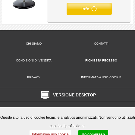
Info
CHI SIAMO
CONTATTI
CONDIZIONI DI VENDITA
RICHIESTA RECESSO
PRIVACY
INFORMATIVA USO COOKIE
VERSIONE DESKTOP
Play Office S.r.l. • Via Poppea Sabina, 96 00131 Roma (RM) • Tel. 0651846666
Email: clienti@playoffice.eu
P.I. / C.F. 08786301005 CCIAA ROMA REA N. 1119584 Cap. Soc. € 10.000,
Questo sito fa uso di cookie tecnici e analytics anonimizzati. Non vengono utilizzati
cookie di profilazione.
Informativa uso cookie
Ho compreso