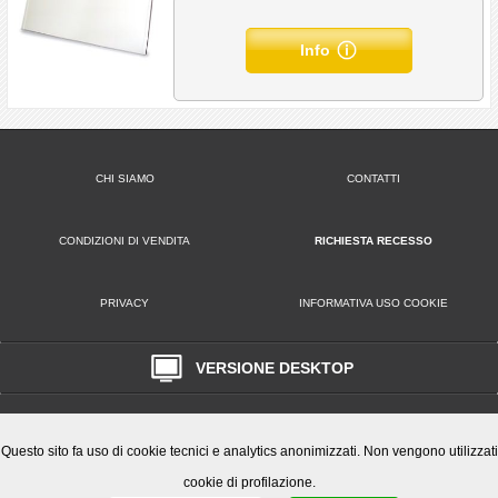
Info
CHI SIAMO
CONTATTI
CONDIZIONI DI VENDITA
RICHIESTA RECESSO
PRIVACY
INFORMATIVA USO COOKIE
VERSIONE DESKTOP
Play Office S.r.l. • Via Poppea Sabina, 96 00131 Roma (RM) • Tel. 0651846666
Email: clienti@playoffice.eu
P.I. / C.F. 08786301005 CCIAA ROMA REA N. 1119584 Cap. Soc. € 10.000,
Questo sito fa uso di cookie tecnici e analytics anonimizzati. Non vengono utilizzati
cookie di profilazione.