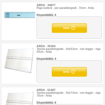
ARDA - 34877
Riga Isoteck - per parallelografi - 70cm - Arda
Disponibilità: 4
Info
ARDA - 35304
Tavola parallelografo - 40x53cm - con leggio - riga
50cm - Arda
Disponibilità: 4
Info
ARDA - 51497
Tavola parallelografo - 50x73cm - con leggio - riga
70cm - Arda
Disponibilità: 6