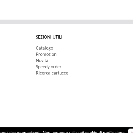
SEZIONI UTILI
Catalogo
Promozioni
Novità
Speedy order
Ricerca cartucce
oc. € 10.000,00 i.v.
analytics anonimizzati. Non vengono utilizzati cookie di profilazione.