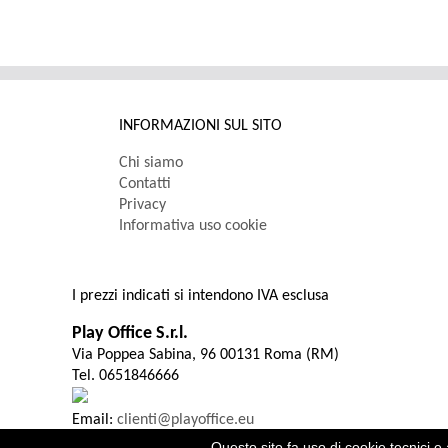
INFORMAZIONI SUL SITO
Chi siamo
Contatti
Privacy
Informativa uso cookie
I prezzi indicati si intendono IVA esclusa
Play Office S.r.l.
Via Poppea Sabina, 96 00131 Roma (RM)
Tel. 0651846666
Email:
clienti@playoffice.eu
P.I. / C.F. 08786301005 CCIAA ROMA REA N. 1119584 Cap. S
Questo sito fa uso di cookie tecnici e 