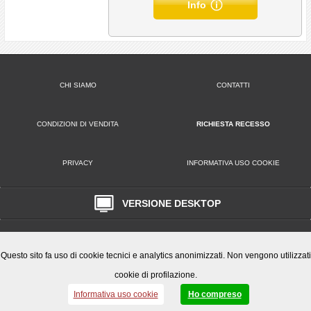
Info
CHI SIAMO
CONTATTI
CONDIZIONI DI VENDITA
RICHIESTA RECESSO
PRIVACY
INFORMATIVA USO COOKIE
VERSIONE DESKTOP
Play Office S.r.l. • Via Poppea Sabina, 96 00131 Roma (RM) • Tel. 0651846666
Email: clienti@playoffice.eu
P.I. / C.F. 08786301005 CCIAA ROMA REA N. 1119584 Cap. Soc. € 10.000,
Questo sito fa uso di cookie tecnici e analytics anonimizzati. Non vengono utilizzati
cookie di profilazione.
Informativa uso cookie
Ho compreso