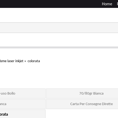
Home
risme laser inkjet
»
colorata
-uso Bollo
70/80gr Bianca
anca
Carta Per Consegne Dirette
orata