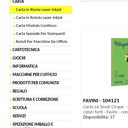
CARTA
Carta In Risme Laser-inkjet
Carta In Rotolo Laser-inkjet
Carta Modulo Continuo
Carta Speciale Per Stampanti
Rotoli Per Macchine Da Ufficio
CARTOTECNICA
GIOCHI
INFORMATICA
MACCHINE PER L'UFFICIO
PRODOTTI PER COMUNITA'
REGALO
SCRITTURA E CORREZIONE
FAVINI - 104121
Carta Le Small Cirque - 
SCUOLA
colori forti - Favini - con
SERVIZI
Disponibilità: 17
SPEDIZIONE IMBALLO E