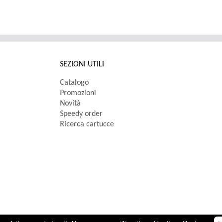
SEZIONI UTILI
Catalogo
Promozioni
Novità
Speedy order
Ricerca cartucce
oc. € 10.000,00 i.v.