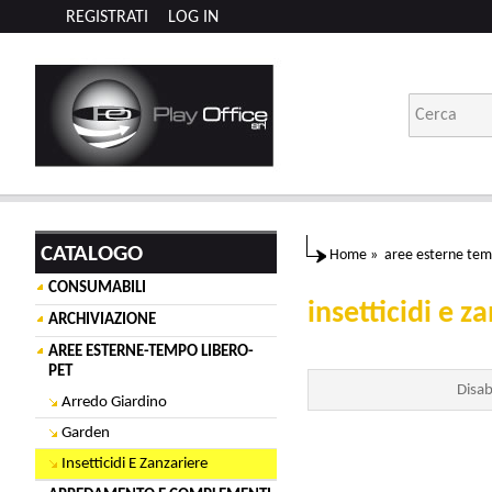
REGISTRATI
LOG IN
CATALOGO
Home
»
aree esterne tem
CONSUMABILI
insetticidi e z
ARCHIVIAZIONE
AREE ESTERNE-TEMPO LIBERO-
PET
Disab
Arredo Giardino
Garden
Insetticidi E Zanzariere