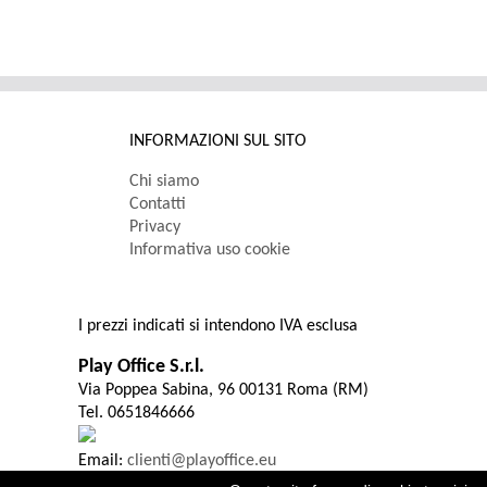
INFORMAZIONI SUL SITO
Chi siamo
Contatti
Privacy
Informativa uso cookie
I prezzi indicati si intendono IVA esclusa
Play Office S.r.l.
Via Poppea Sabina, 96 00131 Roma (RM)
Tel. 0651846666
Email:
clienti@playoffice.eu
P.I. / C.F. 08786301005 CCIAA ROMA REA N. 1119584 Cap. S