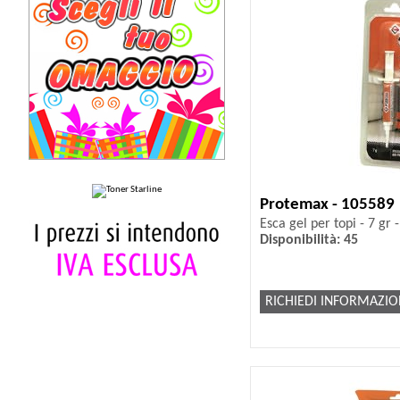
Protemax - 105589
Esca gel per topi - 7 gr
Disponibilità: 45
RICHIEDI INFORMAZIO