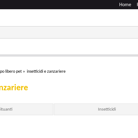
Home
po libero pet
»
insetticidi e zanzariere
anzariere
ituanti
Insetticidi