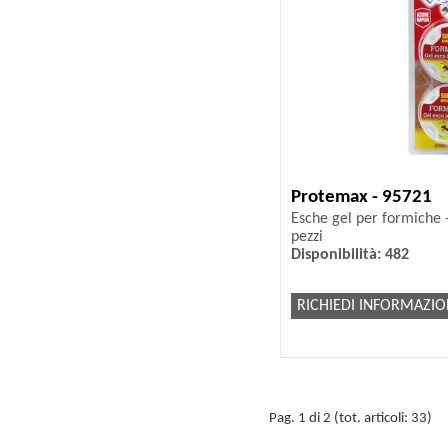
Protemax - 95721
Esche gel per formiche -
pezzi
Disponibilità: 482
RICHIEDI INFORMAZIO
Pag. 1 di 2 (tot. articoli: 33)