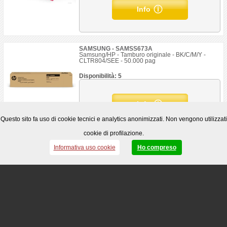
Info
SAMSUNG - SAMSS673A
Samsung/HP - Tamburo originale - BK/C/M/Y -
CLTR804/SEE - 50.000 pag
Disponibilità: 5
Info
Questo sito fa uso di cookie tecnici e analytics anonimizzati. Non vengono utilizzati
cookie di profilazione.
SAMSUNG - SAMSS678A
Informativa uso cookie
Ho compreso
Samsung/HP - Tamburo originale - Nero -
CLTR806K/SEE - 220.000 pag
Disponibilità: 0
Info