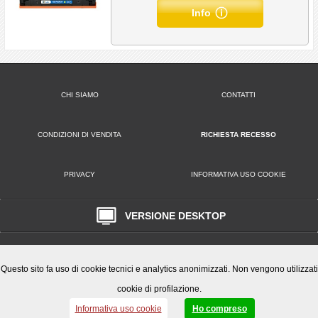
Info
CHI SIAMO
CONTATTI
CONDIZIONI DI VENDITA
RICHIESTA RECESSO
PRIVACY
INFORMATIVA USO COOKIE
VERSIONE DESKTOP
Play Office S.r.l. • Via Poppea Sabina, 96 00131 Roma (RM) • Tel. 0651846666
Email: clienti@playoffice.eu
P.I. / C.F. 08786301005 CCIAA ROMA REA N. 1119584 Cap. Soc. € 10.000,
Questo sito fa uso di cookie tecnici e analytics anonimizzati. Non vengono utilizzati
cookie di profilazione.
Informativa uso cookie
Ho compreso