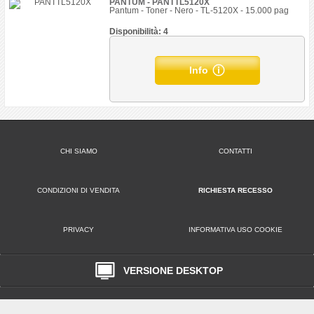
PANTUM - PANTTL5120X
Pantum - Toner - Nero - TL-5120X - 15.000 pag
Disponibilità: 4
Info
CHI SIAMO
CONTATTI
CONDIZIONI DI VENDITA
RICHIESTA RECESSO
PRIVACY
INFORMATIVA USO COOKIE
VERSIONE DESKTOP
Play Office S.r.l. • Via Poppea Sabina, 96 00131 Roma (RM) • Tel. 0651846666
Email: clienti@playoffice.eu