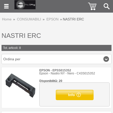
Home
CONSUMABILI
EPSON
NASTRI ERC
NASTRI ERC
Tot. articoli: 8
Ordina per
EPSON - EPSS015352
Epson - Nastro NY - Nero - C43S015352
Disponibilità: 20
Info