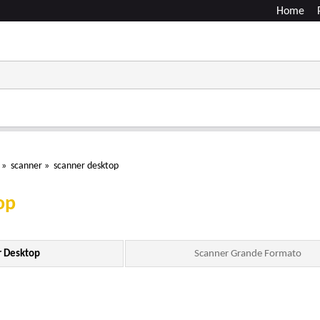
Home
»
scanner
»
scanner desktop
op
r Desktop
Scanner Grande Formato