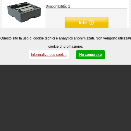
Disponibilità: 1
Info
Questo sito fa uso di cookie tecnici e analytics anonimizzati. Non vengono utilizzati
BROTHER - BROLT6505
cookie di profilazione.
Brother - Cassetto da 520 fogli
Informativa uso cookie
Ho compreso
Disponibilità: 4
Info
BROTHER - BROMX4000
Brother - Unità mailbox
Disponibilità: 0
Info