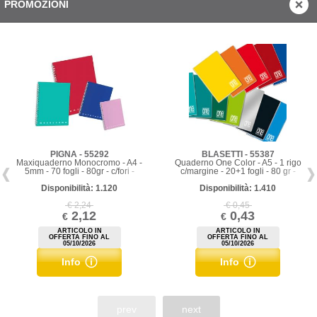
PROMOZIONI
PIGNA - 55292
BLASETTI - 55387
Maxiquaderno Monocromo - A4 -
Quaderno One Color - A5 - 1 rigo
5mm - 70 fogli - 80gr - c/fori -
c/margine - 20+1 fogli - 80 gr -
spiralato - Pigna
Blasetti
Disponibilità: 1.120
Disponibilità: 1.410
€ 2,24
€ 0,45
2,12
0,43
€
€
ARTICOLO IN
ARTICOLO IN
OFFERTA FINO AL
OFFERTA FINO AL
05/10/2026
05/10/2026
Info
Info
prev
next