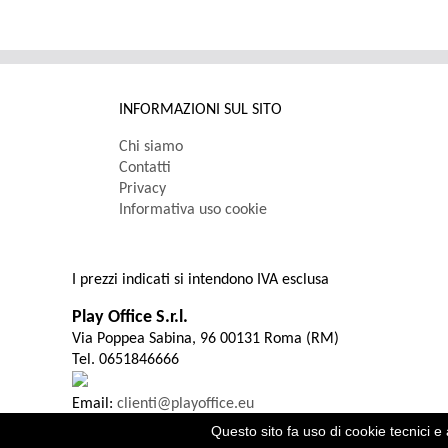
INFORMAZIONI SUL SITO
Chi siamo
Contatti
Privacy
Informativa uso cookie
I prezzi indicati si intendono IVA esclusa
Play Office S.r.l.
Via Poppea Sabina, 96 00131 Roma (RM)
Tel. 0651846666
Email:
clienti@playoffice.eu
P.I. / C.F. 08786301005 CCIAA ROMA REA N. 1119584 Cap. S
Questo sito fa uso di cookie tecnici e 