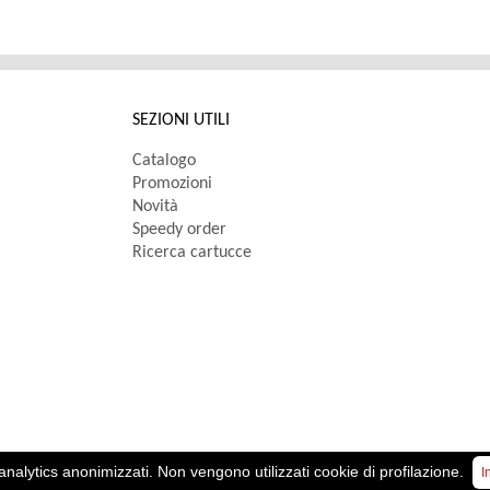
SEZIONI UTILI
Catalogo
Promozioni
Novità
Speedy order
Ricerca cartucce
oc. € 10.000,00 i.v.
analytics anonimizzati. Non vengono utilizzati cookie di profilazione.
I